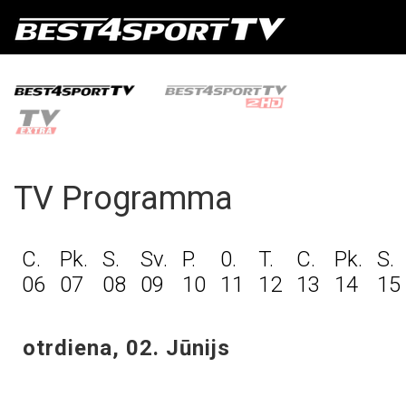
TV Programma
C.
Pk.
S.
Sv.
P.
0.
T.
C.
Pk.
S.
06
07
08
09
10
11
12
13
14
15
otrdiena, 02. Jūnijs