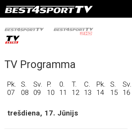
TV Programma
Pk.
S.
Sv.
P.
0.
T.
C.
Pk.
S.
Sv.
07
08
09
10
11
12
13
14
15
16
trešdiena, 17. Jūnijs