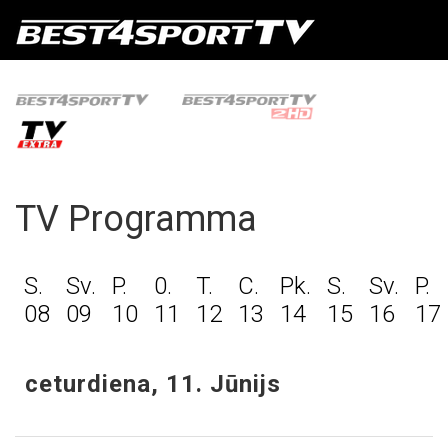
TV Programma
S.
Sv.
P.
0.
T.
C.
Pk.
S.
Sv.
P.
08
09
10
11
12
13
14
15
16
17
ceturdiena, 11. Jūnijs