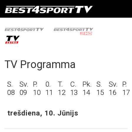
TV Programma
S.
Sv.
P.
0.
T.
C.
Pk.
S.
Sv.
P.
08
09
10
11
12
13
14
15
16
17
trešdiena, 10. Jūnijs