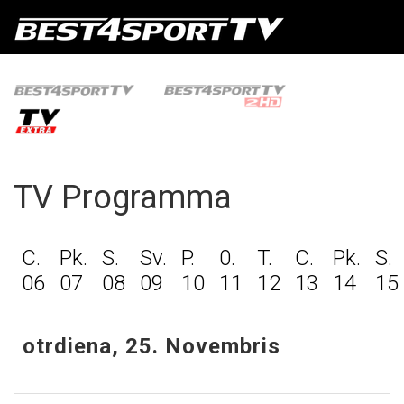
TV Programma
C.
Pk.
S.
Sv.
P.
0.
T.
C.
Pk.
S.
06
07
08
09
10
11
12
13
14
15
otrdiena, 25. Novembris