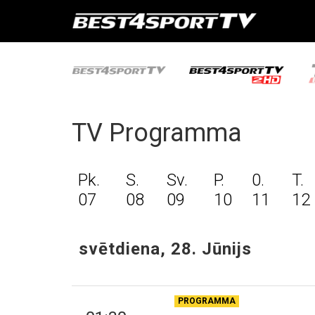
TV Programma
Pk.
S.
Sv.
P.
0.
T.
07
08
09
10
11
12
svētdiena, 28. Jūnijs
PROGRAMMA