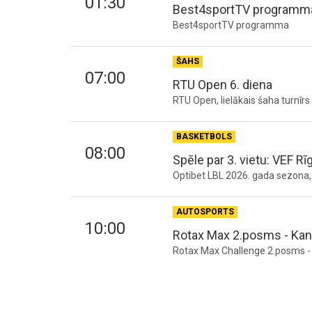
01:30
Best4sportTV programm
Best4sportTV programma
ŠAHS
07:00
RTU Open 6. diena
RTU Open, lielākais šaha turnīr
BASKETBOLS
08:00
Spēle par 3. vietu: VEF Rī
Optibet LBL 2026. gada sezona, s
AUTOSPORTS
10:00
Rotax Max 2.posms - Ka
Rotax Max Challenge 2.posms -