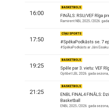
BASKETBOLS
16:00
FINĀLS: RSU/VEF Rīga pr
Ramirent NBL 2025./2026. gada s
CĪŅU SPORTS
17:50
#SpēkaPodkāsts se. 7 ep
#SpēkaPodkāsts ar Jāni Eisaku 
BASKETBOLS
19:25
Spēle par 3. vietu: VEF Rī
Optibet LBL 2026. gada sezona, s
BASKETBOLS
21:25
ENBL FINAL4 FINĀLS: Dz
Basketball
ENBL 2025./2026. gada sezona,