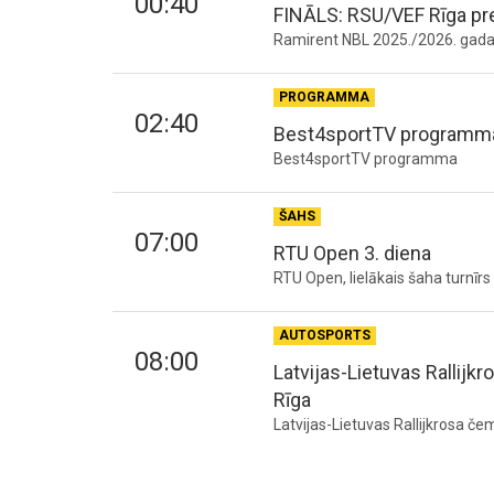
00:40
FINĀLS: RSU/VEF Rīga pr
Ramirent NBL 2025./2026. gada s
PROGRAMMA
02:40
Best4sportTV programm
Best4sportTV programma
ŠAHS
07:00
RTU Open 3. diena
RTU Open, lielākais šaha turnīr
AUTOSPORTS
08:00
Latvijas-Lietuvas Rallijk
Rīga
Latvijas-Lietuvas Rallijkrosa če