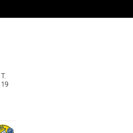
T.
19