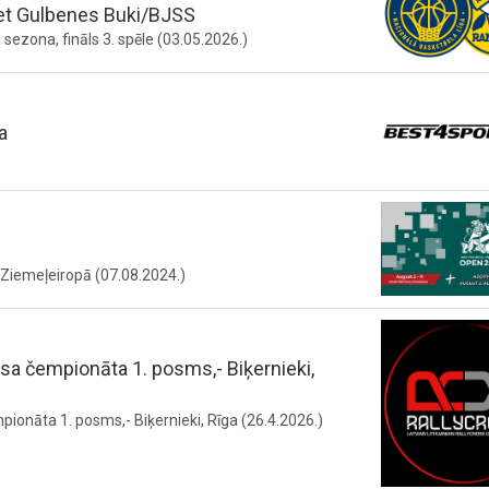
et Gulbenes Buki/BJSS
ezona, fināls 3. spēle (03.05.2026.)
a
s Ziemeļeiropā (07.08.2024.)
rosa čempionāta 1. posms,- Biķernieki,
mpionāta 1. posms,- Biķernieki, Rīga (26.4.2026.)