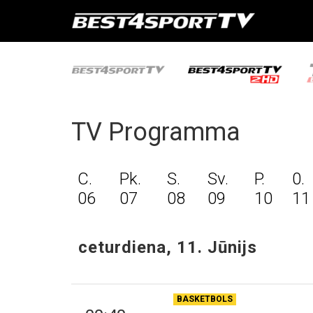
TV Programma
C.
Pk.
S.
Sv.
P.
0.
06
07
08
09
10
11
ceturdiena, 11. Jūnijs
BASKETBOLS