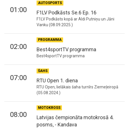
AUTOSPORTS
01:00
F1LV Podkāsts Se.6 Ep. 16
F1LV Podkāsts kopā ar Aldi Putniņu un Jāni
Vanku (08.09.2025.)
PROGRAMMA
02:00
Best4sportTV programma
Best4sportTV programma
ŠAHS
07:00
RTU Open 1. diena
RTU Open, lielākais šaha turnīrs Ziemeļeiropā
(05.08.2024.)
MOTOKROSS
08:00
Latvijas čempionāta motokrosā 4.
posms, - Kandava