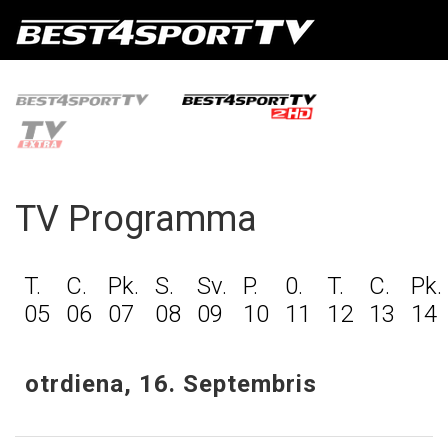
TV Programma
T.
C.
Pk.
S.
Sv.
P.
0.
T.
C.
Pk.
05
06
07
08
09
10
11
12
13
14
otrdiena, 16. Septembris