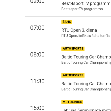
02:00
Best4sportTV programm
Best4sportTV programma
ŠAHS
07:00
RTU Open 3. diena
RTU Open, lielākais šaha turnīr
AUTOSPORTS
08:00
Baltic Touring Car Champ
Baltic Touring Car Championshi
AUTOSPORTS
11:30
Baltic Touring Car Champ
Baltic Touring Car Championshi
MOTOKROSS
15:00
Latvijas čempionāta mot