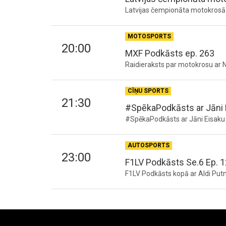
Latvijas čempionāta motokrosā 
MOTOSPORTS
20:00
MXF Podkāsts ep. 263
Raidieraksts par motokrosu ar Ni
CĪŅU SPORTS
21:30
#SpēkaPodkāsts ar Jāni 
#SpēkaPodkāsts ar Jāni Eisaku 
AUTOSPORTS
23:00
F1LV Podkāsts Se.6 Ep. 1
F1LV Podkāsts kopā ar Aldi Putn