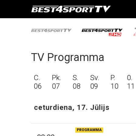
TV Programma
C.
Pk.
S.
Sv.
P.
0.
06
07
08
09
10
11
ceturdiena, 17. Jūlijs
PROGRAMMA