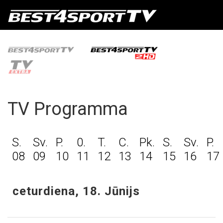
TV Programma
S.
Sv.
P.
0.
T.
C.
Pk.
S.
Sv.
P.
08
09
10
11
12
13
14
15
16
17
ceturdiena, 18. Jūnijs